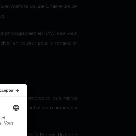
ur bien maîtrisé ou une lumière douce
ve.
vous photographiez en
RAW
, cela vous
ichier en couleur pour le retravailler
cènes où les ombres et les lumières
 offrent des contrastes marqués qui
deur et du relief à l’image. Un cliché