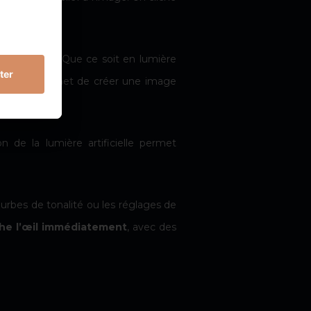
nes sombres
. Que ce soit en lumière
nies. Cela permet de créer une image
on de la lumière artificielle permet
 courbes de tonalité ou les réglages de
he l’œil immédiatement
, avec des