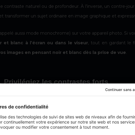
de contraste naturel ou de profondeur. À l’inverse, un contre-jo
 et transformer un sujet ordinaire en image graphique et expressi
 (appelé aussi mode monochrome) sur votre appareil photo. Si 
 et blanc à l’écran ou dans le viseur
, tout en gardant le f
s images en pensant noir et blanc dès la prise de vue
.
. Privilégiez les contrastes forts
est roi
. Pour obtenir une image percutante, recherchez des s
re naturelle, comme le soleil en début ou en fin de journée,
rences de luminosité
qui apportent de la structure, de la profon