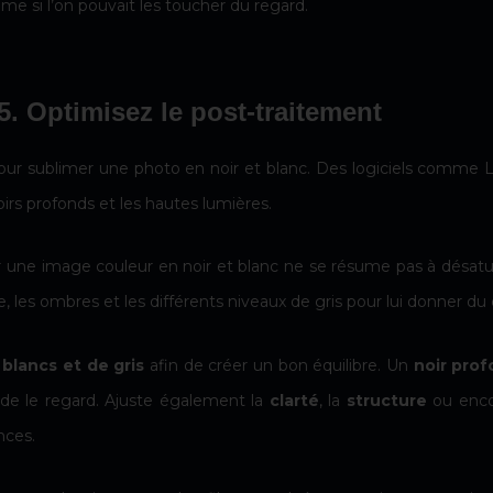
e si l’on pouvait les toucher du regard.
5. Optimisez le post-traitement
ur sublimer une photo en noir et blanc. Des logiciels comme 
oirs profonds et les hautes lumières.
r une image couleur en noir et blanc ne se résume pas à désature
e, les ombres et les différents niveaux de gris pour lui donner du
 blancs et de gris
afin de créer un bon équilibre. Un
noir pro
de le regard. Ajuste également la
clarté
, la
structure
ou enco
ances.