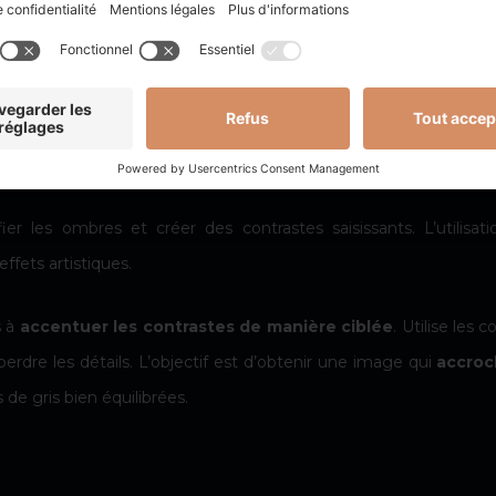
re terne, voire illisible.
 de
jouer sur les écarts entre les zones claires et les zo
s scènes où les ombres sont marquées et les lumières bien défi
.
fier les ombres et créer des contrastes saisissants. L’utilisati
ffets artistiques.
s à
accentuer les contrastes de manière ciblée
. Utilise les
perdre les détails. L’objectif est d’obtenir une image qui
accroc
de gris bien équilibrées.