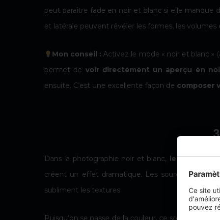
peut paraître fade en noir et blanc si elle manque 
et latérale peuvent révéler les formes, les volumes
Mon conseil :
Activez le mode « noir et blanc »
permet de
voir directement un aperçu en noir
ensuite. C’est une excellente façon de
composer vo
3
Dans la photographie noir et blanc,
le contraste 
créent un effet dramatique. Les sources de lumiè
subliment les textures.
Puisqu’on se passe de la couleur, ce sont les
diffé