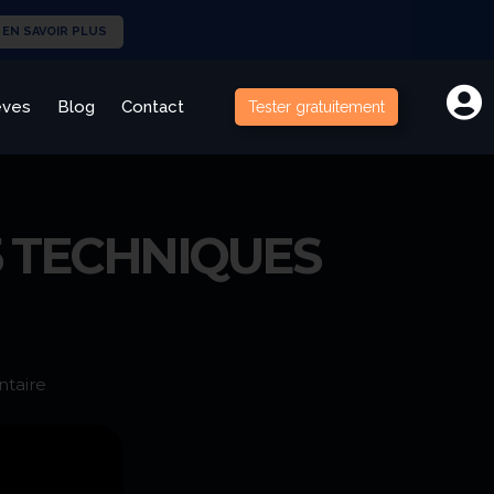
 EN SAVOIR PLUS
èves
Blog
Contact
Tester gratuitement
5 TECHNIQUES
taire