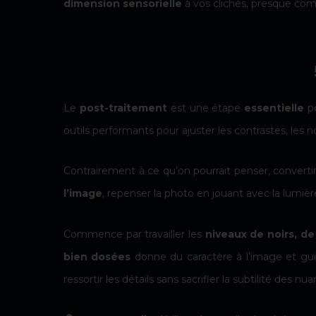
dimension sensorielle
à vos clichés, presque comm
Le
post-traitement
est une étape
essentielle
po
outils performants pour ajuster les contrastes, les n
Contrairement à ce qu’on pourrait penser, converti
l’image
, repenser la photo en jouant avec la lumièr
Commence par travailler les
niveaux de noirs, de
bien dosées
donne du caractère à l’image et gui
ressortir les détails sans sacrifier la subtilité des nu