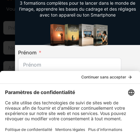
3 formations complètes pour te lancer dans le monde de
Vous pouvez enfin utiliser le formulaire ci-dessous :
l'image, apprendre les bases du cadrage et des réglages
avec ton appareil ou ton Smartphone
Prénom
Nom
Téléphone
France +33
France +33