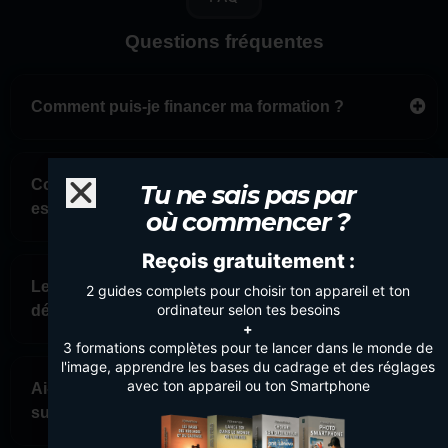
Questions fréquentes
Comment puis-je financer ma formation ?
Combien de temps ai-je accès à la formation, et
Tu ne sais pas par
est-ce que je peux avancer à mon rythme ?
où commencer ?
Reçois gratuitement :
Les formations conviennent-elles aux
2 guides complets pour choisir ton appareil et ton
ordinateur selon tes besoins
débutants ?
+
3 formations complètes pour te lancer dans le monde de
l'image, apprendre les bases du cadrage et des réglages
avec ton appareil ou ton Smartphone
Ai-je besoin d’un matériel spécifique pour
suivre une formation photo ou vidéo ?