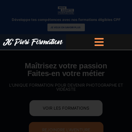
Développe tes compétences avec nos formations éligibles CPF
JE VEUX EN SAVOIR PLUS
Maîtrisez votre passion
Faites-en votre métier
L'UNIQUE FORMATION POUR DEVENIR PHOTOGRAPHE ET
VIDÉASTE
VOIR LES FORMATIONS
REJOINDRE L'AVENTURE