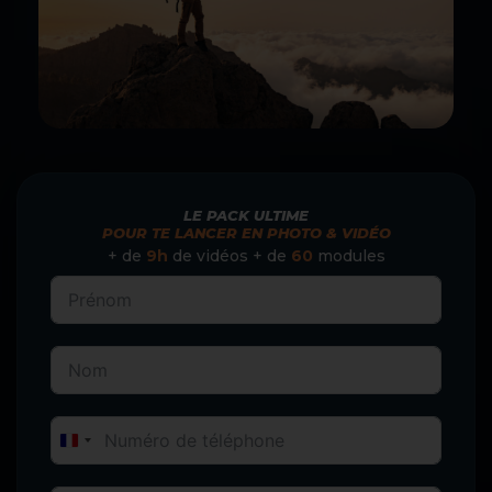
LE PACK ULTIME
POUR TE LANCER EN PHOTO & VIDÉO
+ de
9h
de vidéos + de
60
modules
France +33