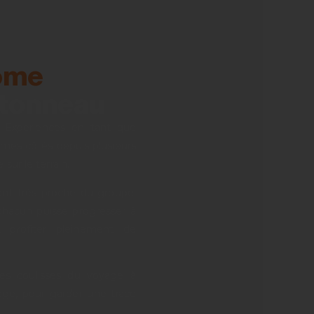
ome
rtonneau
l Experiences en tant que
 à mes côtés depuis plusieurs
 sur le terrain.
t très proche du groupe,
hacun puisse progresser à
 profiter pleinement de
les coulisses du voyage à
age, pour garder une trace