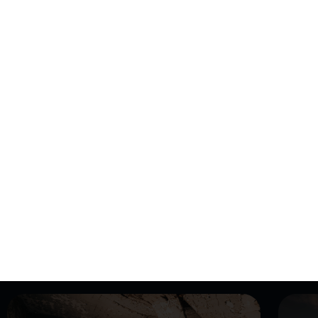
Et si tu p
ima
Avec les Travel Experiences, je veux inviter un petit
Je te propose de partir explorer avec moi des destinations
Les groupes seront toujours limité