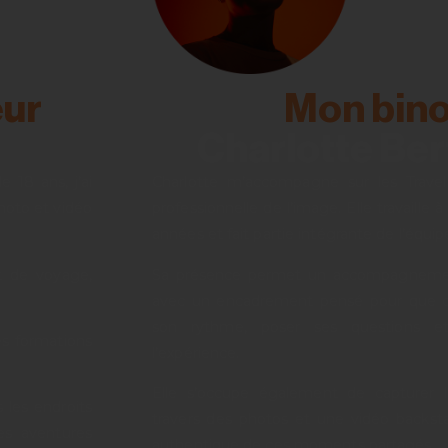
ur
Mon bin
Charlotte Be
 18 ans, j’ai
Charlotte m’accompagne sur les Trave
hoto et vidéo
professionnelle de l’image. Elle travaille
années et fait partie intégrante de l’équipe
t de voyage,
Sa présence permet un accompagnemen
avec un encadrement pensé pour que c
son rythme, poser ses questions et
es formations
l’expérience.
Elle s’occupe également de capturer 
s les endroits
travers des photos et une vidéo backst
ies aventures
authentique de ces moments partagés.