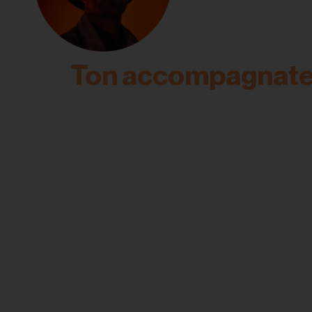
Ton accompagnate
JC Pieri
Photographe et réalisateur professionnel depuis plus de
parcouru près de 70 pays pour réaliser des reportages p
aux quatre coins du monde.
Spécialisé en photographie animalière, de paysage e
mon travail m’a mené sur les 7 continents.
Depuis 2019, je transmets mon expérience à travers d
suivies par des milliers de passionnés.
Aujourd’hui, j’ai envie de t’emmener sur le terrain, dan
qui m’inspirent le plus, pour vivre ensemble de vra