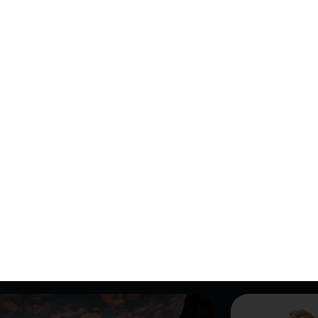
LANCE TOI
artais avec moi, créer des
ges inoubliables ?
 groupe à découvrir mon travail de l’intérieur. Pour partage
plusieurs des moments forts.
 que je ne connais pas. Et de vivre un voyage ensemble à créer d
s entre
8 à 10 personnes
afin d’avoir une vraie proximité en