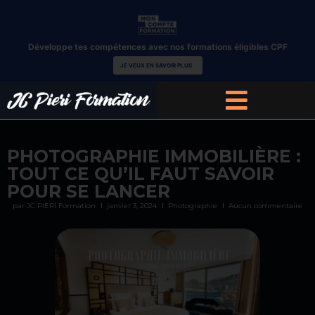
Développe tes compétences avec nos formations éligibles CPF
JE VEUX EN SAVOIR PLUS
PHOTOGRAPHIE IMMOBILIÈRE :
TOUT CE QU’IL FAUT SAVOIR
POUR SE LANCER
par JC PIERI Formation
janvier 3, 2024
Photographie
Aucun commentaire