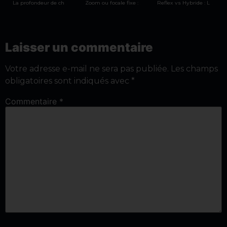
La profondeur de champ en photographie : Qu’est-ce que c’est ?
Zoom ou focale fixe : que choisir pour progresser en photographie ?
Reflex vs Hybride : Le guide ultime pour choisir en 2025
Laisser un commentaire
Votre adresse e-mail ne sera pas publiée.
Les champs
obligatoires sont indiqués avec
*
Commentaire
*