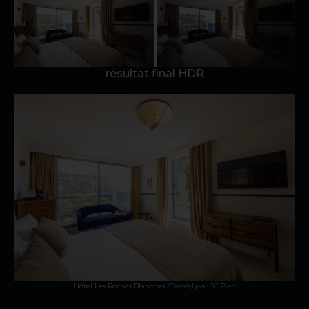
résultat final HDR
Hôtel Les Roches Blanches
(Cassis)
par JC Pieri