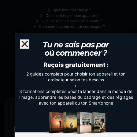
Quel matériel choisir ?
Comment régler mon appareil ?
Quelles sont les bases de la photo ?
Comment toujours réussir ses images ?
Tu ne sais pas par
où commencer ?
Reçois gratuitement :
2 guides complets pour choisir ton appareil et ton
ordinateur selon tes besoins
+
3 formations complètes pour te lancer dans le monde de
l'image, apprendre les bases du cadrage et des réglages
avec ton appareil ou ton Smartphone
LE PACK ULTIME
POUR TE LANCER EN PHOTO & VIDÉO
+ de
9h
de vidéos + de
60
modules