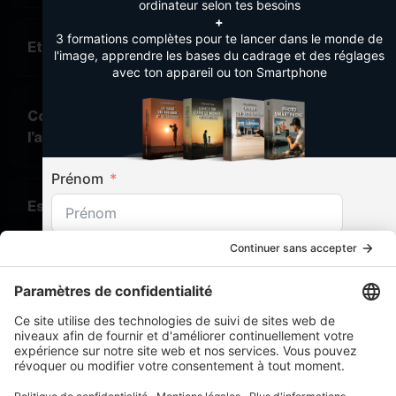
ordinateur selon tes besoins
+
3 formations complètes pour te lancer dans le monde de
Et si j’ai déjà une activité qui tourne ?
l'image, apprendre les bases du cadrage et des réglages
avec ton appareil ou ton Smartphone
Concrètement, qu’est-ce que j’ai dans
l’accompagnement ?
Prénom
Est-ce du groupe ou de l’individuel ?
Nom
Combien de temps dure l’accompagnement ?
Téléphone
Est-ce que je vais vraiment réussir à générer du
chiffre ?
France +33
France +33