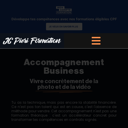
Développe tes compétences avec nos formations éligibles CPF
JE VEUX EN SAVOIR PLUS
Accompagnement
Business
Vivre concrètement de la
photo et de la vidéo
Tu as la technique, mais pas encore la stabilité financière.
Ce n'est pas ton talent qui est en cause, c'est l'absence de
méthode pour vendre. Cet accompagnement n'est pas une
formation théorique : c'est un accélérateur concret pour
transformer tes compétences en contrats signés.